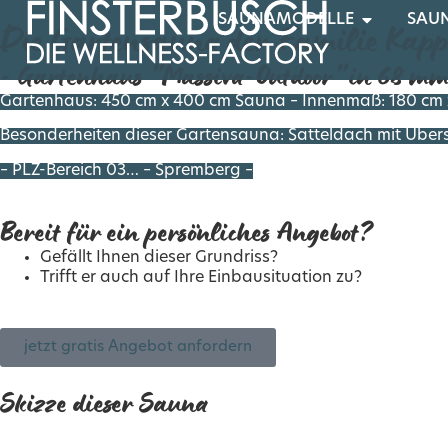
SAUNAMODELLE
SAU
Die Gartensauna der Familie Kapp
- Gartenhaus "Massiva-Outdoor" in 68 mm
Gartenhaus: 450 cm x 400 cm Sauna – Innenmaß: 180 cm 
Besonderheiten dieser Gartensauna: Satteldach mit Über
– PLZ-Bereich 03… – Spremberg –
Bereit für ein persönliches Angebot?
Gefällt Ihnen dieser Grundriss?
Trifft er auch auf Ihre Einbausituation zu?
Gern unterbreiten wir Ihnen ein
kostenloses Angebot
basi
Info „Die Gartensauna der Familie Kappert“ mit.
jetzt gratis Angebot anfordern
Skizze dieser Sauna