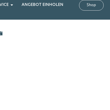
VICE
ANGEBOT EINHOLEN
Shop
c“
na – Innenmaß: 180 cm x 220 cm Bitte geben Sie uns die