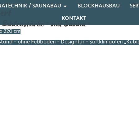
NATECHNIK / SAUNABAU
BLOCKHAUSBAU
SER
ert
KONTAKT
 Bohlenstärke - mit Sauna -
x 220 cm
stand – ohne Fußboden – Designtür – Softklimaofen „Kubi
erend auf dieser Sauna: Gartenhaus: 450 cm x 400 cm Sau