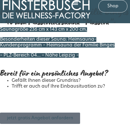
Shop
Die Heimsauna der Familie Binges
- 40 mm Massivholzsauna "Massiva"-
Saunagröße 236 cm x 143 cm x 200 cm,
Besonderheiten dieser Sauna: Heimsauna-
Kundenprogramm – Heimsauna der Familie Binges
– PLZ-Bereich 04… – Nähe Leipzig –
Bereit für ein persönliches Angebot?
Gefällt Ihnen dieser Grundriss?
Trifft er auch auf Ihre Einbausituation zu?
Gern unterbreiten wir Ihnen ein
kostenloses Angebot
basierend auf dieser Sauna: Saunagröße 236 cm x 143 cm
x 200 cm, Bitte geben Sie uns die Info „Die Heimsauna der
Familie Binges“ mit.
jetzt gratis Angebot anfordern