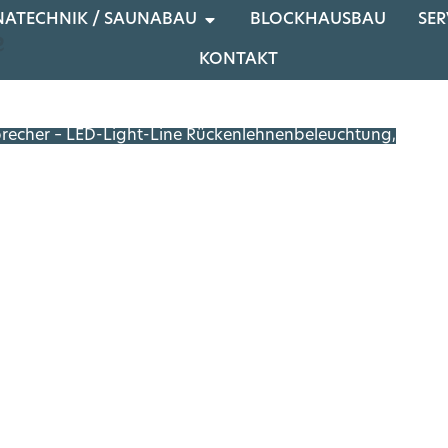
NATECHNIK / SAUNABAU
BLOCKHAUSBAU
SER
e
KONTAKT
precher – LED-Light-Line Rückenlehnenbeleuchtung,
erend auf dieser Sauna: Saunagröße: 151 cm x 202 cm x 195