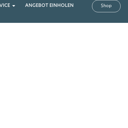
VICE
ANGEBOT EINHOLEN
Shop
 cm, Bitte geben Sie uns die Info „Die Sauna der Familie