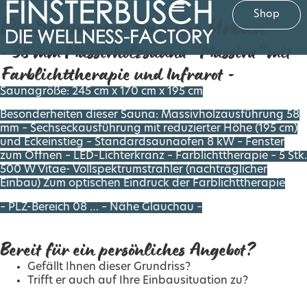
Shop
Die Sauna der Familie Urban
- 58 mm Massivholzsauna "Massiva" mit
Farblichttherapie und Infrarot -
Saunagröße: 245 cm x 170 cm x 195 cm
Besonderheiten dieser Sauna: Massivholzausführung 58
mm – Sechseckausführung mit reduzierter Höhe (195 cm)
und Eckeinstieg – Standardsaunaofen 8 kW – Fenster
zum Öffnen – LED-Lichterkranz – Farblichttherapie – 5 Stk.
500 W Vitae- Vollspektrumstrahler (nachträglicher
Einbau) Zum optischen Eindruck der Farblichttherapie
– PLZ-Bereich 08 … – Nähe Glauchau –
Bereit für ein persönliches Angebot?
Gefällt Ihnen dieser Grundriss?
Trifft er auch auf Ihre Einbausituation zu?
Gern unterbreiten wir Ihnen ein
kostenloses Angebot