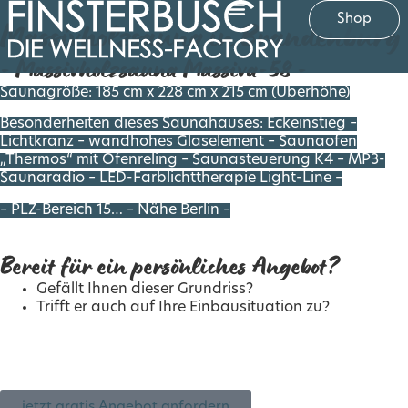
Shop
Massivholzsauna in Brandenburg
- Massivholzsauna Massiva-58 -
Saunagröße: 185 cm x 228 cm x 215 cm (Überhöhe)
Besonderheiten dieses Saunahauses: Eckeinstieg –
Lichtkranz – wandhohes Glaselement – Saunaofen
„Thermos“ mit Ofenreling – Saunasteuerung K4 – MP3-
Saunaradio – LED-Farblichttherapie Light-Line –
– PLZ-Bereich 15… – Nähe Berlin –
Bereit für ein persönliches Angebot?
Gefällt Ihnen dieser Grundriss?
Trifft er auch auf Ihre Einbausituation zu?
Gern unterbreiten wir Ihnen ein
kostenloses Angebot
basierend auf dieser Sauna: Saunagröße: 185 cm x 228
cm x 215 cm (Überhöhe) Bitte geben Sie uns die Info
„Massivholzsauna in Brandenburg“ mit.
jetzt gratis Angebot anfordern